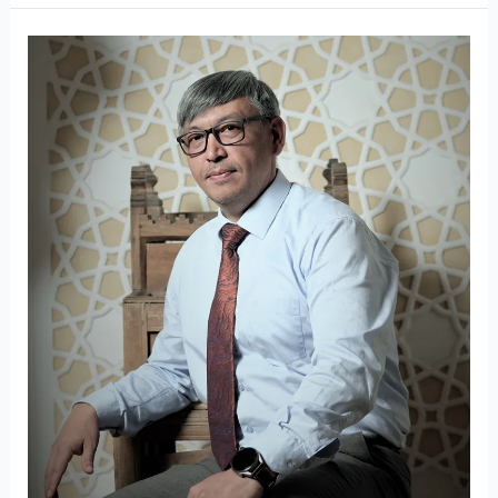
Фирдавс
Тошпулотов