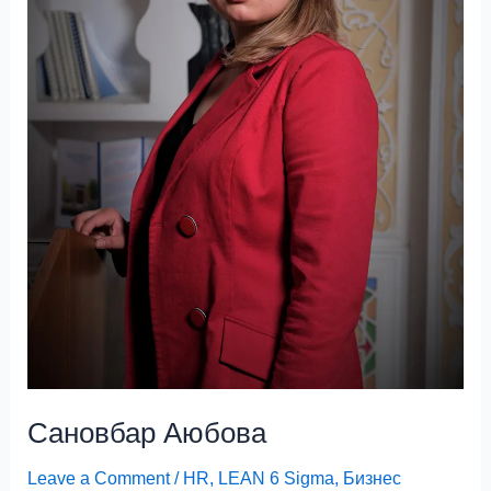
Сановбар Аюбова
Leave a Comment
/
HR
,
LEAN 6 Sigma
,
Бизнес