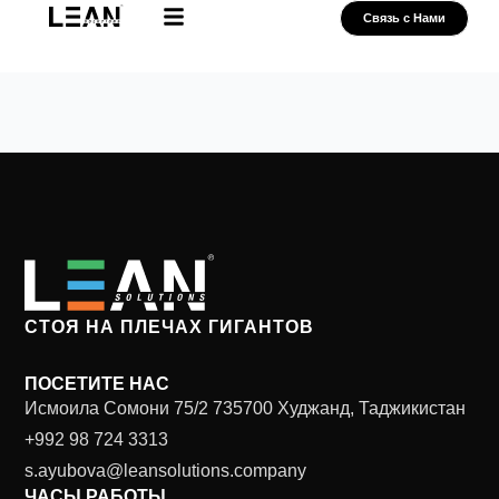
Skip
Связь с Нами
to
Нам доверяют
Наши Партнеры
content
СТОЯ НА ПЛЕЧАХ ГИГАНТОВ
ПОСЕТИТЕ НАС
Исмоила Сомони 75/2 735700 Худжанд, Таджикистан
+992 98 724 3313
s.ayubova@leansolutions.company
ЧАСЫ РАБОТЫ