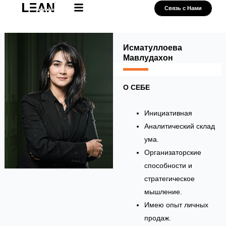
Skip
Связь с Нами
to
Нам доверяют
Наши Партнеры
content
Исматуллоева
Мавлудахон
О СЕБЕ
Инициативная
Аналитический склад
ума.
Организаторские
способности и
стратегическое
мышление.
Имею опыт личных
продаж.