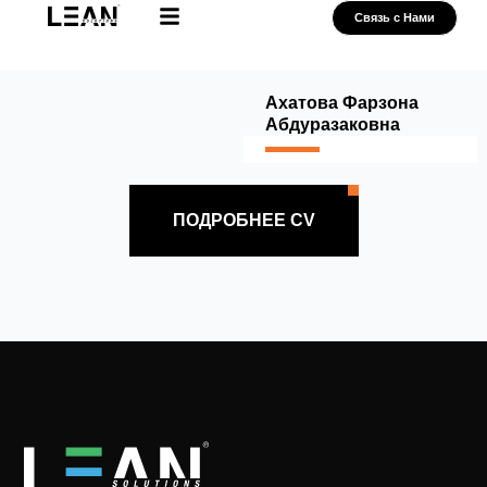
Skip
Связь с Нами
to
Нам доверяют
Наши Партнеры
content
Ахатова Фарзона
Абдуразаковна
ПОДРОБНЕЕ CV